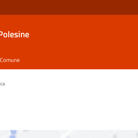
Polesine
il Comune
eca