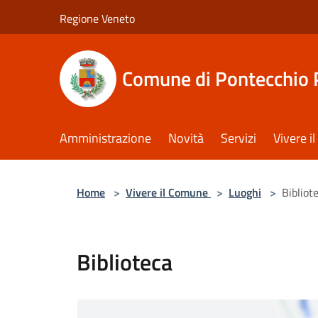
Salta al contenuto principale
Regione Veneto
Comune di Pontecchio 
Amministrazione
Novità
Servizi
Vivere 
Home
>
Vivere il Comune
>
Luoghi
>
Bibliot
Biblioteca