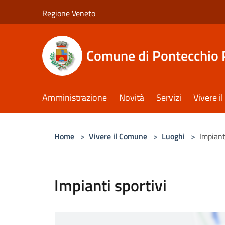
Salta al contenuto principale
Regione Veneto
Comune di Pontecchio 
Amministrazione
Novità
Servizi
Vivere 
Home
>
Vivere il Comune
>
Luoghi
>
Impiant
Impianti sportivi