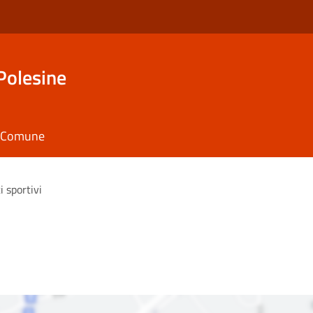
Polesine
il Comune
i sportivi