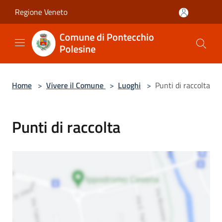
Salta al contenuto principale
Regione Veneto
Comune di Pontecchio
Polesine
Home
>
Vivere il Comune
>
Luoghi
>
Punti di raccolta
Punti di raccolta