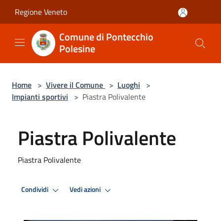
Salta al contenuto principale
Regione Veneto
Comune di Pontecchio
Polesine
Home
>
Vivere il Comune
>
Luoghi
>
Impianti sportivi
>
Piastra Polivalente
Piastra Polivalente
Piastra Polivalente
Condividi
Vedi azioni