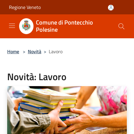
Salta al contenuto principale
Regione Veneto
Comune di Pontecchio
Polesine
Home
>
Novità
>
Lavoro
Novità: Lavoro