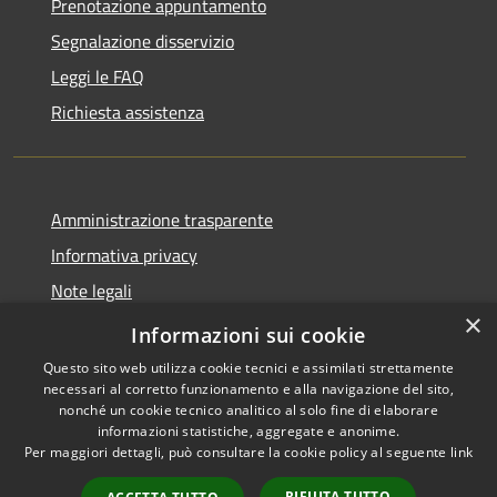
Prenotazione appuntamento
Segnalazione disservizio
Leggi le FAQ
Richiesta assistenza
Amministrazione trasparente
Informativa privacy
Note legali
×
Dichiarazione di accessibilità
Informazioni sui cookie
Questo sito web utilizza cookie tecnici e assimilati strettamente
necessari al corretto funzionamento e alla navigazione del sito,
nonché un cookie tecnico analitico al solo fine di elaborare
informazioni statistiche, aggregate e anonime.
RSS
Copyright © 2026 • Comune di
Per maggiori dettagli, può consultare la cookie policy al seguente
link
Accessibilità
Pontecchio Polesine • Powered
Privacy
Municipium
Accesso
by
•
RIFIUTA TUTTO