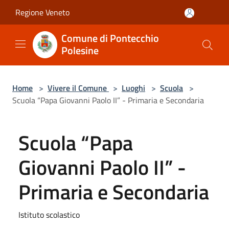
Salta al contenuto principale
Regione Veneto
Comune di Pontecchio
Polesine
Home
>
Vivere il Comune
>
Luoghi
>
Scuola
>
Scuola “Papa Giovanni Paolo II” - Primaria e Secondaria
Scuola “Papa
Giovanni Paolo II” -
Primaria e Secondaria
Istituto scolastico