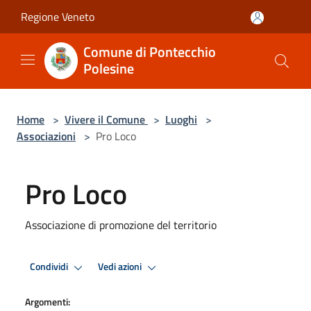
Salta al contenuto principale
Regione Veneto
Comune di Pontecchio
Polesine
Home
>
Vivere il Comune
>
Luoghi
>
Associazioni
>
Pro Loco
Pro Loco
Associazione di promozione del territorio
Condividi
Vedi azioni
Argomenti: