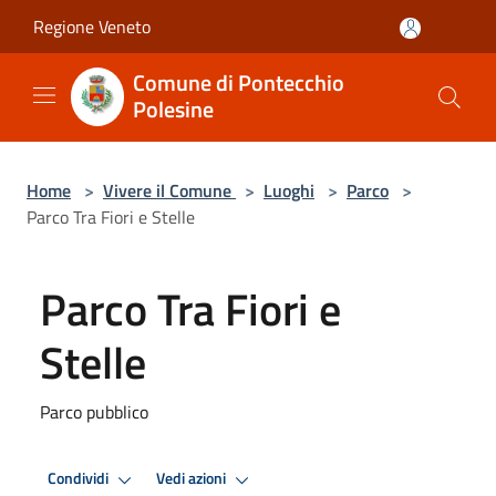
Salta al contenuto principale
Regione Veneto
Comune di Pontecchio
Polesine
Home
>
Vivere il Comune
>
Luoghi
>
Parco
>
Parco Tra Fiori e Stelle
Parco Tra Fiori e
Stelle
Parco pubblico
Condividi
Vedi azioni