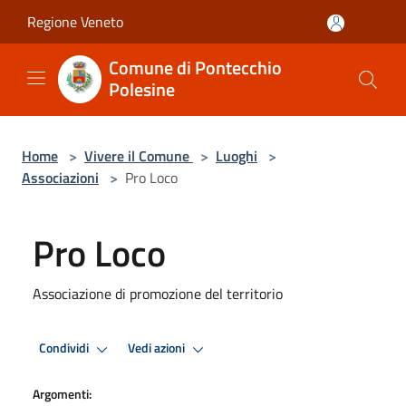
Salta al contenuto principale
Regione Veneto
Comune di Pontecchio
Polesine
Home
>
Vivere il Comune
>
Luoghi
>
Associazioni
>
Pro Loco
Pro Loco
Associazione di promozione del territorio
Condividi
Vedi azioni
Argomenti: