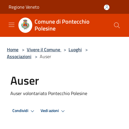
Salta al contenuto principale
Regione Veneto
Comune di Pontecchio
Polesine
Home
>
Vivere il Comune
>
Luoghi
>
Associazioni
>
Auser
Auser
Auser volontariato Pontecchio Polesine
Condividi
Vedi azioni