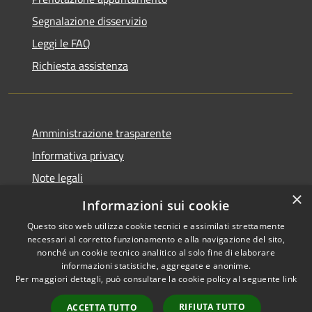
Segnalazione disservizio
Leggi le FAQ
Richiesta assistenza
Amministrazione trasparente
Informativa privacy
Note legali
×
Dichiarazione di accessibilità
Informazioni sui cookie
Questo sito web utilizza cookie tecnici e assimilati strettamente
necessari al corretto funzionamento e alla navigazione del sito,
nonché un cookie tecnico analitico al solo fine di elaborare
informazioni statistiche, aggregate e anonime.
RSS
Copyright © 2026 • Comune di
Per maggiori dettagli, può consultare la cookie policy al seguente
link
Accessibilità
Pontecchio Polesine • Powered
Privacy
Municipium
Accesso
by
•
RIFIUTA TUTTO
ACCETTA TUTTO