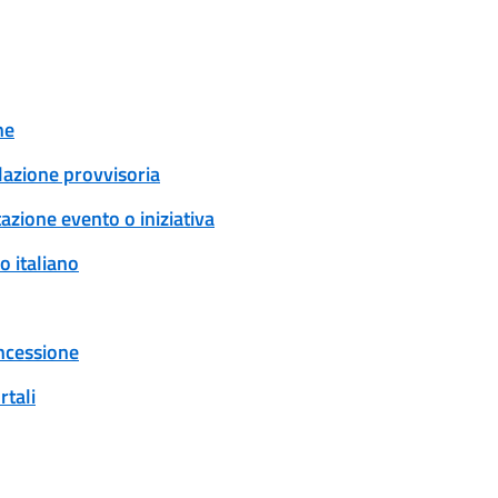
ne
ulazione provvisoria
zione evento o iniziativa
o italiano
oncessione
rtali