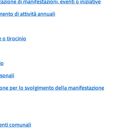
zione di manifestazioni, eventi o iniziative
ento di attività annuali
 o tirocinio
io
rsonali
ione per lo svolgimento della manifestazione
enti comunali