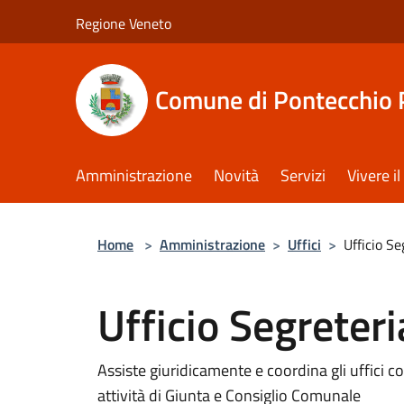
Salta al contenuto principale
Regione Veneto
Comune di Pontecchio 
Amministrazione
Novità
Servizi
Vivere 
Home
>
Amministrazione
>
Uffici
>
Ufficio S
Ufficio Segreter
Assiste giuridicamente e coordina gli uffici 
attività di Giunta e Consiglio Comunale