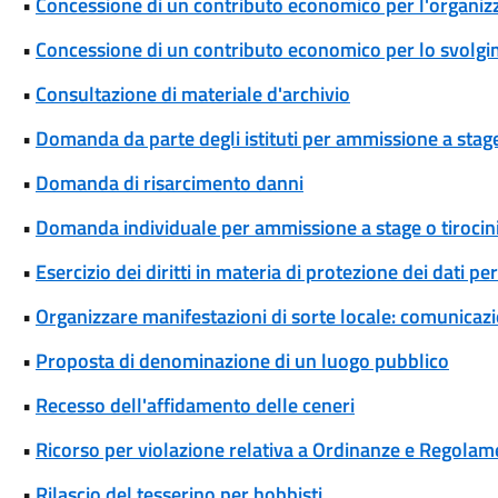
•
Concessione di un contributo economico per l'organizza
•
Concessione di un contributo economico per lo svolgim
•
Consultazione di materiale d'archivio
•
Domanda da parte degli istituti per ammissione a stage
•
Domanda di risarcimento danni
•
Domanda individuale per ammissione a stage o tirocin
•
Esercizio dei diritti in materia di protezione dei dati pe
•
Organizzare manifestazioni di sorte locale: comunicaz
•
Proposta di denominazione di un luogo pubblico
•
Recesso dell'affidamento delle ceneri
•
Ricorso per violazione relativa a Ordinanze e Regolam
•
Rilascio del tesserino per hobbisti