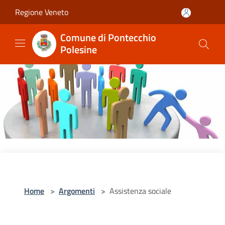
Salta al contenuto principale
Regione Veneto
Comune di Pontecchio
Polesine
Home
>
Argomenti
>
Assistenza sociale