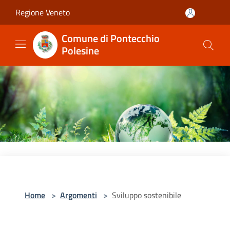
Salta al contenuto principale
Regione Veneto
Comune di Pontecchio
Polesine
Home
>
Argomenti
>
Sviluppo sostenibile