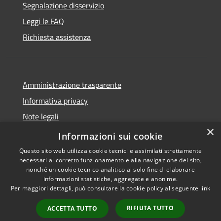
Segnalazione disservizio
Leggi le FAQ
Richiesta assistenza
Amministrazione trasparente
Informativa privacy
Note legali
×
Dichiarazione di accessibilità
Informazioni sui cookie
Questo sito web utilizza cookie tecnici e assimilati strettamente
necessari al corretto funzionamento e alla navigazione del sito,
nonché un cookie tecnico analitico al solo fine di elaborare
informazioni statistiche, aggregate e anonime.
RSS
Copyright © 2026 • Comune di
Per maggiori dettagli, può consultare la cookie policy al seguente
link
Accessibilità
Pontecchio Polesine • Powered
Privacy
Municipium
Accesso
by
•
RIFIUTA TUTTO
ACCETTA TUTTO
Cookie
redazione