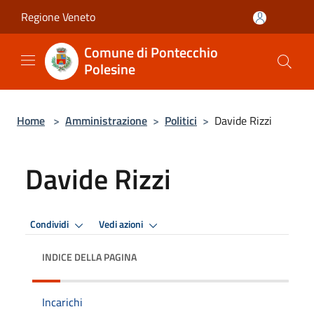
Salta al contenuto principale
Regione Veneto
Comune di Pontecchio
Polesine
Home
>
Amministrazione
>
Politici
>
Davide Rizzi
Davide Rizzi
Condividi
Vedi azioni
INDICE DELLA PAGINA
Incarichi