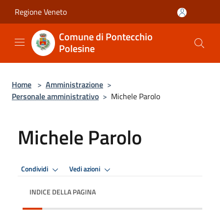
Salta al contenuto principale
Regione Veneto
Comune di Pontecchio
Polesine
Home
>
Amministrazione
>
Personale amministrativo
>
Michele Parolo
Michele Parolo
Condividi
Vedi azioni
INDICE DELLA PAGINA