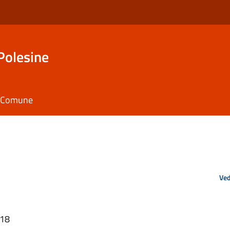
Polesine
il Comune
Ved
:18