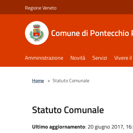
Salta al contenuto principale
Regione Veneto
Comune di Pontecchio 
Amministrazione
Novità
Servizi
Vivere 
Home
>
Statuto Comunale
Statuto Comunale
Ultimo aggiornamento
: 20 giugno 2017, 16