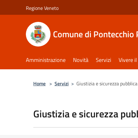
Salta al contenuto principale
Regione Veneto
Comune di Pontecchio 
Amministrazione
Novità
Servizi
Vivere 
Home
>
Servizi
>
Giustizia e sicurezza pubblica
Giustizia e sicurezza pub