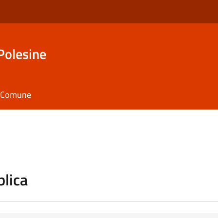
Polesine
il Comune
blica