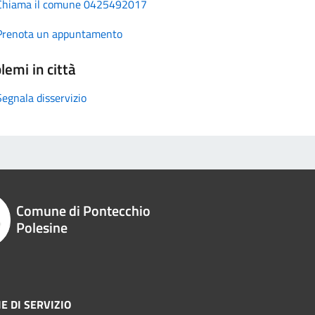
Chiama il comune 0425492017
Prenota un appuntamento
lemi in città
Segnala disservizio
Comune di Pontecchio
Polesine
E DI SERVIZIO