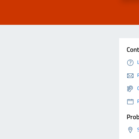
Cont
Prob