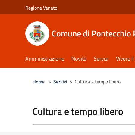
Salta al contenuto principale
Regione Veneto
Comune di Pontecchio 
Amministrazione
Novità
Servizi
Vivere 
Home
>
Servizi
>
Cultura e tempo libero
Cultura e tempo libero