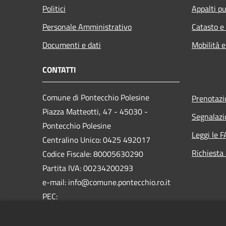
Politici
Appalti pu
Personale Amministrativo
Catasto e
Documenti e dati
Mobilità e
CONTATTI
Comune di Pontecchio Polesine
Prenotaz
Piazza Matteotti, 47 - 45030 -
Segnalazi
Pontecchio Polesine
Leggi le 
Centralino Unico: 0425 492017
Richiesta
Codice Fiscale: 80005630290
Partita IVA: 00234200293
e-mail: info@comune.pontecchio.ro.it
PEC:
comune.pontecchio.ro@pecveneto.it