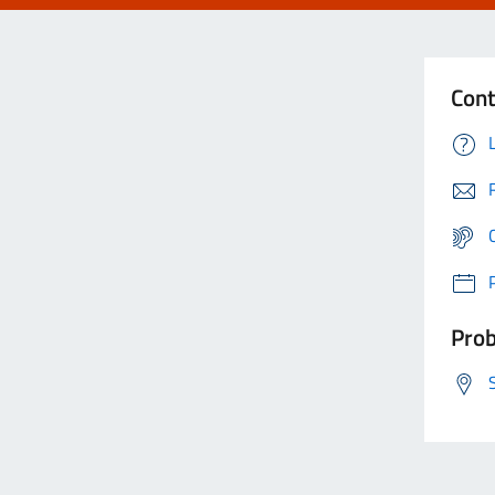
Cont
Prob