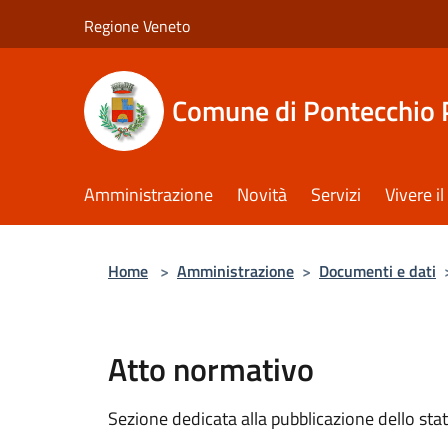
Salta al contenuto principale
Regione Veneto
Comune di Pontecchio 
Amministrazione
Novità
Servizi
Vivere 
Home
>
Amministrazione
>
Documenti e dati
Atto normativo
Sezione dedicata alla pubblicazione dello sta