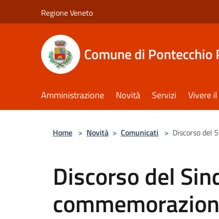
Salta al contenuto principale
Regione Veneto
Comune di Pontecchio 
Amministrazione
Novità
Servizi
Vivere 
Home
>
Novità
>
Comunicati
>
Discorso del
Discorso del Sin
commemorazion