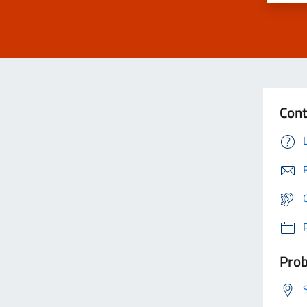
Cont
Prob