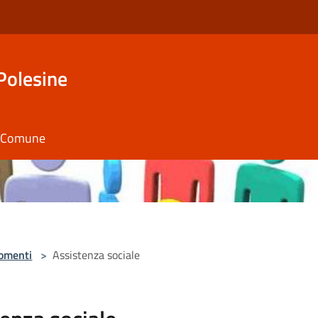
Polesine
il Comune
omenti
>
Assistenza sociale